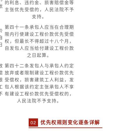
的利息、违约金、损害赔偿金等
张
主张优先受偿的，人民法院不予
。
支持。
第四十一条承包人应当在合理期
价
限内行使建设工程价款优先受偿
自
权，但最长不得超过十八个月，
日
自发包人应当给付建设工程价款
之日起算。
放
第四十二条发包人与承包人约定
偿
放弃或者限制建设工程价款优先
根
受偿权，损害建筑工人利益，发
工
包人根据该约定主张承包人不享
不
有建设工程价款优先受偿权的，
人民法院不予支持。
0
2
优先权规则变化逐条详解