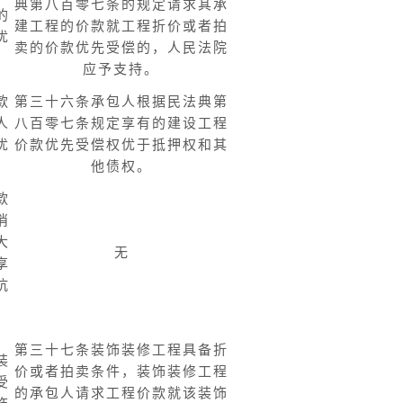
典第八百零七条的规定请求其承
的
建工程的价款就工程折价或者拍
优
卖的价款优先受偿的，人民法院
。
应予支持。
款
第三十六条承包人根据民法典第
人
八百零七条规定享有的建设工程
优
价款优先受偿权优于抵押权和其
。
他债权。
款
消
大
无
享
抗
，
第三十七条装饰装修工程具备折
装
价或者拍卖条件，装饰装修工程
受
的承包人请求工程价款就该装饰