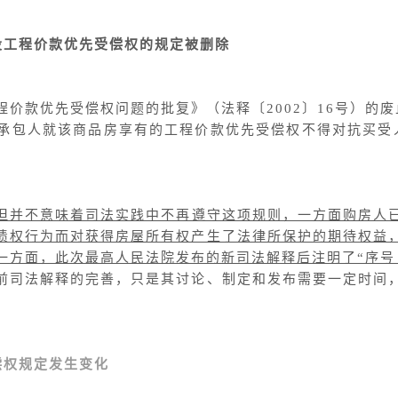
设工程价款优先受偿权的规定被删除
价款优先受偿权问题的批复》（法释〔2002〕16号）的
承包人就该商品房享有的工程价款优先受偿权不得对抗买受
但并不意味着司法实践中不再遵守这项规则，一方面购房人
债权行为而对获得房屋所有权产生了法律所保护的期待权益
一方面，此次最高人民法院发布的新司法解释后注明了“序号
前司法解释的完善，只是其讨论、制定和发布需要一定时间
偿权规定发生变化