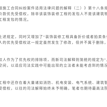
程施工合同纠纷案件适用法律问题的解释（二）》第十八条
价款优先受偿权，除非该装饰装修工程的发包人不是该建筑
工程发包的情况。
上述规定，同时又增加了“装饰装修工程具备折价或者拍卖条
人的优先受偿权这一规定虽然发生了修改，但并不属于删除
权人作为了优先权的排除项，而新司法解释则笼统的规定为“
空间，以适应司法实践中可能出现的立法者未能考虑到的情
工程中还存在着大量诸如消防、机电安装、电气系统、建筑
受偿权，以往的司法解释始终未予明确，笔者也期待最高法