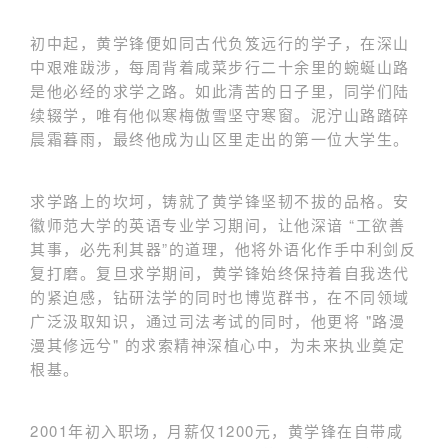
初中起，黄学锋便如同古代负笈远行的学子，在深山
中艰难跋涉，每周背着咸菜步行二十余里的蜿蜒山路
是他必经的求学之路。如此清苦的日子里，同学们陆
续辍学，唯有他似寒梅傲雪坚守寒窗。泥泞山路踏碎
晨霜暮雨，最终他成为山区里走出的第一位大学生。
求学路上的坎坷，铸就了黄学锋坚韧不拔的品格。安
徽师范大学的英语专业学习期间，让他深谙 “工欲善
其事，必先利其器”的道理，他将外语化作手中利剑反
复打磨。复旦求学期间，黄学锋始终保持着自我迭代
的紧迫感，钻研法学的同时也博览群书，在不同领域
广泛汲取知识，通过司法考试的同时，他更将 "路漫
漫其修远兮" 的求索精神深植心中，为未来执业奠定
根基。
2001年初入职场，月薪仅1200元，黄学锋在自带咸