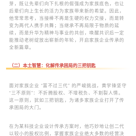
芽，既让先辈们向下扎根的倔强成为家族底色，也让
后辈们向上生长的活力为家族带来新的希望。因此，
他常常思考，当接棒不再是生硬的权力交接，而是转
变为两代人携手共舞；当继承不再局限于物质的延
续，而是升华为精神与事业的共创，唤醒共识后一定
能推动老树绽放出崭新的年轮，开启家族企业传承的
全新篇章。
（二）本土智慧：化解传承困局的三把钥匙
面对家族企业 “富不过三代” 的严峻挑战，黄学锋坚守
“三不原则”：不折腾股权、不增税负、不割裂人情。
这一原则，犹如三把钥匙，为诸多家族企业打开了传
承困局的大门。
在为某科技企业设计传承方案时，他巧妙地让创二代
以较小的股权比例，掌握家族企业绝大多数的经营决