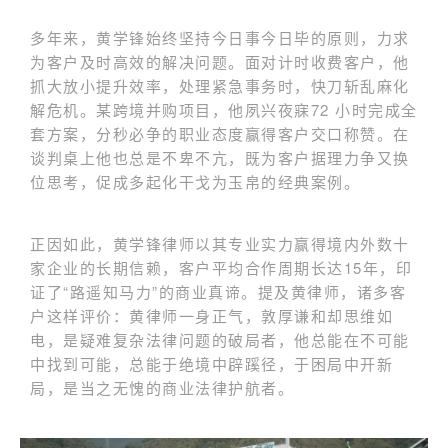
多年来，黄学锋始终坚持今日事今日毕的原则，力求
为客户及时高效的解决问题。面对计时收费客户，他
抓大放小提升效率，处理紧急事务时，快刀斩乱麻化
解危机。某跨境并购项目，他夙兴夜寐72 小时完成全
套方案，分秒必争的职业态度赢得客户交口称赞。在
谈判桌上他也总是不卑不亢，既为客户据理力争又换
位思考，促成多起化干戈为玉帛的经典案例。
正因如此，黄学锋律师以其专业实力赢得境内外数十
家企业的长期信赖，客户平均合作周期长达15年，印
证了“路遥知马力”的商业真谛。提及黄律师，诸多客
户这样评价：黄律师一身正气，敦厚谦和却思维如
电，是疑难复杂法律问题的破局者，他总能在不可能
中找到可能，总能于绝境中辟蹊径，于困局中开新
局，是当之无愧的商业法律护航者。