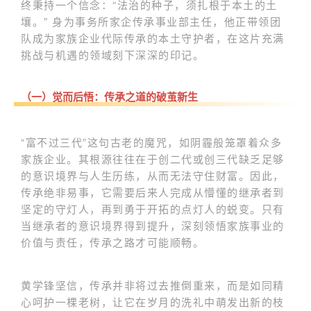
终秉持一个信念：“法治的种子，须扎根于本土的土
壤。” 身为事务所家企传承事业部主任，他正带领团
队成为家族企业代际传承的本土守护者，在这片充满
挑战与机遇的领域刻下深深的印记。
（一）觉而后悟：传承之道的破茧新生
“富不过三代”这句古老的魔咒，如阴霾般笼罩着众多
家族企业。其根源往往在于创二代或创三代缺乏足够
的意识境界与人生历练，从而无法守住财富。因此，
传承绝非易事，它需要后来人完成从懵懂的继承者到
坚定的守灯人，再到勇于开拓的点灯人的蜕变。只有
当继承者的意识境界得到提升，深刻领悟家族事业的
价值与责任，传承之路才可能顺畅。
黄学锋坚信，传承并非将过去推倒重来，而是如同精
心呵护一棵老树，让它在岁月的洗礼中萌发出新的枝