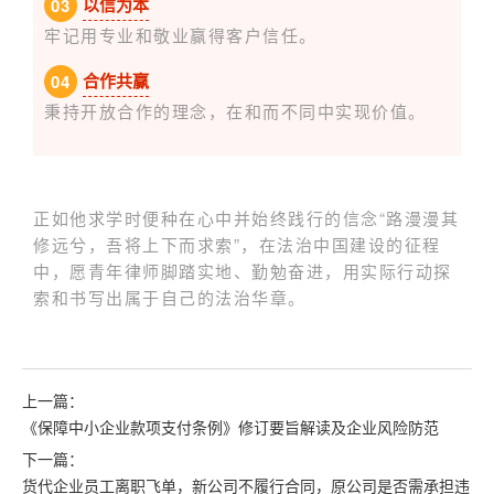
以信为本
0
3
牢记用专业和敬业赢得客户信任。
合作共赢
0
4
秉持开放合作的理念，在和而不同中实现价值。
正如他求学时便种在心中并始终践行的信念“路漫漫其
修远兮，吾将上下而求索”，在法治中国建设的征程
中，愿青年律师脚踏实地、勤勉奋进，用实际行动探
索和书写出属于自己的法治华章。
上一篇：
《保障中小企业款项支付条例》修订要旨解读及企业风险防范
下一篇：
货代企业员工离职飞单，新公司不履行合同，原公司是否需承担违