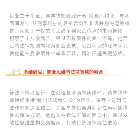
执业二十余载，黄学锋始终践行着“博观而约取，厚积
而薄发”，从刑事辩护的唇枪舌剑到非诉并购的运筹帷
幄，从知识产权的寸土必争到家企传承的未雨绸缪，
积累了十八般武艺。经过无数案件的专业淬炼，他早
已将法律规则内化为职业直觉，实践积淀的深厚功力
使他能在复杂案件中举重若轻，精准把握关键脉络。
（一）多维破局：商业思维与法律智慧的融合
徒法不能以自行，在处理复杂商事纠纷时，黄学锋律
师始终秉持“跳出法律看法律”的理念，将商业逻辑与
法律规则深度融合，为客户提供兼具创新性与可操作
性的解决方案。他擅长在看似无解的困局中，通过发
散性思维重构交易框架，打破传统法律路径依赖。