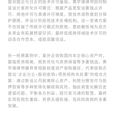
面对国企与日企的技术许可僵局，黄学锋律师因时制
宜设计差异化许可模式：根据产品类型设置独占许
可、排他许可与普通许可梯度，按技术成熟度划分保
护期限，并设计阶段性技术反哺机制。这一变通方案
不仅突破了传统许可模式的桎梏，更前瞻性地为双方
未来业务拓展预留空间，最终促成跨领域技术许可的
动态合作范本，成就双赢佳话。
另一经典案例中，某外企收购国内车企核心资产时，
面临债务隔离、税务优化与资质保留等多重挑战。黄
学锋律师摒弃常规股权或资产收购路径，代表收购方
提出“企业分立+股权收购+债务结构化处置”的组合方
案：通过新设公司剥离核心资产，利用分期支付与抵
押担保等多种安排化解收购风险，抽丝剥茧化解历史
遗留问题，平衡各方利益，践行变与通的智慧，最终
实现低税负重组、资质无缝衔接、低风险收购的多重
突破。