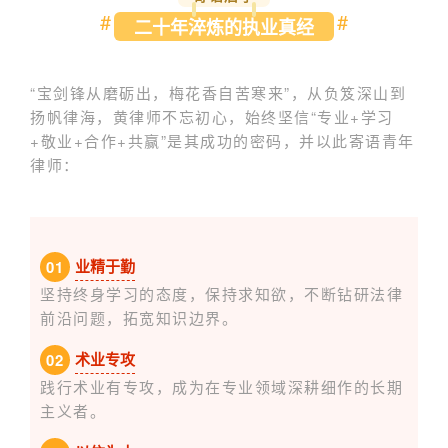
#
#
二十年淬炼的执业真经
“宝剑锋从磨砺出，梅花香自苦寒来”，从负笈深山到
扬帆律海，黄律师不忘初心，始终坚信“专业+学习
+敬业+合作+共赢”是其成功的密码，并以此寄语青年
律师：
业精于勤
0
1
坚持终身学习的态度，保持求知欲，不断钻研法律
前沿问题，拓宽知识边界。
术业专攻
0
2
践行术业有专攻，成为在专业领域深耕细作的长期
主义者。