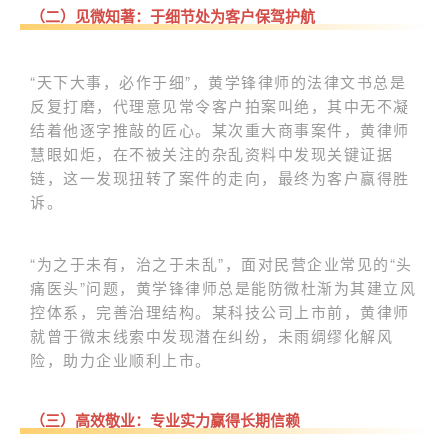
（二）见微知著：于细节处为客户保驾护航
“天下大事，必作于细”，黄学锋律师的法律文书总是
反复打磨，代理意见常令客户拍案叫绝，其中无不凝
结着他逐字推敲的匠心。某次重大商事案件，黄律师
慧眼如炬，在不被关注的杂乱资料中发现关键证据
链，这一发现扭转了案件的走向，最终为客户赢得胜
诉。
“为之于未有，治之于未乱”，面对民营企业常见的“头
痛医头”问题，黄学锋律师总是能防微杜渐为其建立风
控体系，完善治理结构。某科技公司上市前，黄律师
就曾于微末线索中发现潜在纠纷，未雨绸缪化解风
险，助力企业顺利上市。
（三）高效敬业：专业实力赢得长期信赖