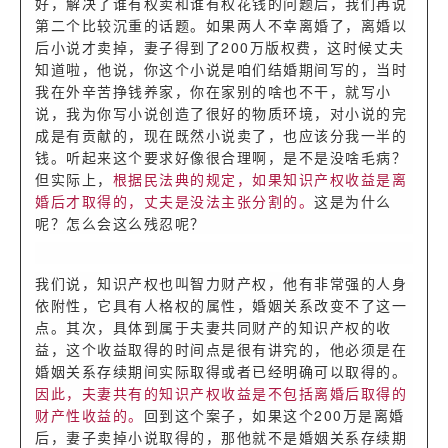
好，解决了谁有权卖和谁有权花钱的问题后，我们再说
第二个比较沉重的话题。如果两人不幸离婚了，离婚以
后小说才卖掉，妻子得到了200万版权费，这时候丈夫
知道啦，他说，你这个小说是咱们结婚期间写的，当时
我在外辛苦挣钱养家，你在家别的啥也不干，就写小
说，我为你写小说创造了很好的物质环境，对小说的完
成是有贡献的，现在既然小说卖了，也应该分我一半的
钱。听起来这个要求好像很合理啊，是不是没啥毛病？
但实际上，
根据民法典的规定，如果知识产权收益是离
婚后才取得的，丈夫是没法主张分割的。
这是为什么
呢？怎么会这么残忍呢？
我们说，知识产权也叫智力财产权，他有非常强的人身
依附性，它具有人格权的属性，婚姻关系改变不了这一
点。其次，具体到属于夫妻共同财产的知识产权的收
益，这个收益取得的时间点是很有讲究的，他必须是在
婚姻关系存续期间实际取得或者已经明确可以取得的。
因此，夫妻共有的知识产权收益是不包括离婚后取得的
财产性收益的。
回到这个案子，如果这个200万是离婚
后，妻子卖掉小说取得的，那他就不是婚姻关系存续期