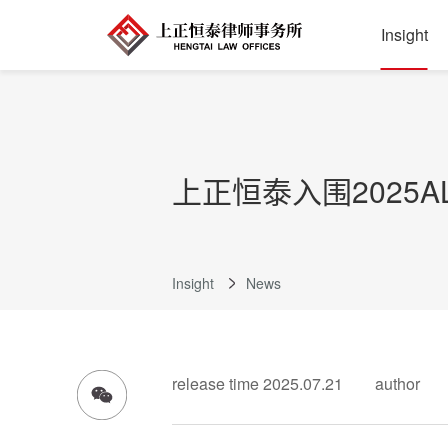
Insight
上正恒泰入围2025
Insight
News
release time 2025.07.21
author