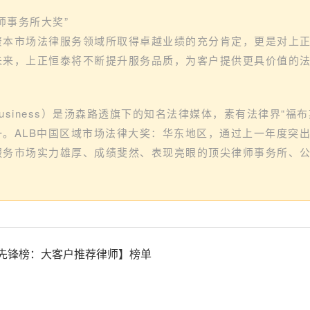
师事务所大奖”
资本市场法律服务领域所取得卓越业绩的充分肯定，更是对上
未来，上正恒泰将不断提升服务品质，为客户提供更具价值的
l Business）是汤森路透旗下的知名法律媒体，素有法律界“福
。ALB中国区域市场法律大奖：华东地区，通过上一年度突
服务市场实力雄厚、成绩斐然、表现亮眼的顶尖律师事务所、
先锋榜：大客户推荐律师】榜单