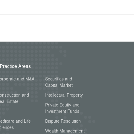
Practice Areas
orporate and M&A
Securities and
Capital Market
onstruction and
Intellectual Property
eal Estate
Private Equity and
Investment Funds
edicare and Life
Dispute Resolution
ciences
Wealth Management