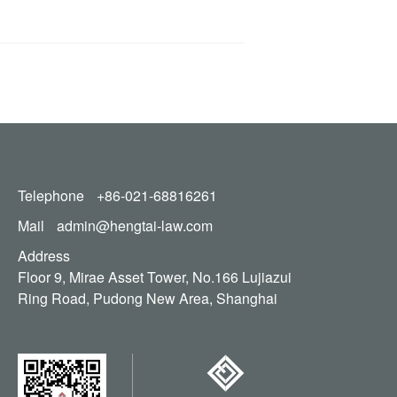
Telephone
+86-021-68816261
Mail
admin@hengtai-law.com
Address
Floor 9, Mirae Asset Tower, No.166 Lujiazui
Ring Road, Pudong New Area, Shanghai