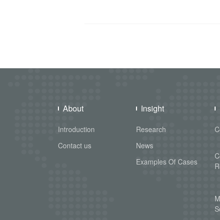
About
Insight
Introduction
Research
C
Contact us
News
C
Examples Of Cases
R
M
S