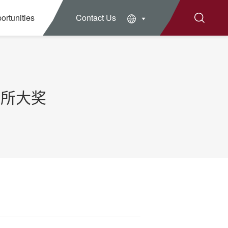
ortunities
Contact Us
务所大奖