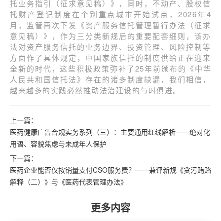
托业务指引（征求意见稿）》，同时，不动产、股权信
托财产登记制度在个别重点城市开始试点，2026年4
月，监管再次下发《资产服务信托管理暂行办法（征求
意见稿）》，作为三分类新规后的重要配套细则，该办
法对资产服务信托的业务边界、投资管理、风险控制等
方面作了具体规定，中国家族信托的制度供给正在迎来
全新的时代，这些积极政策弥补了25年前颁布的《中华
人民共和国信托法》存在的诸多制度缺漏，我们相信，
越来越多的实践必然推动法治建设的与时俱进。
上一篇：
医药健康广告合规实务系列（三）：主要通用红线解析——绝对化
用语、容貌焦虑与未成年人保护
下一篇：
医药企业能否仅按销量支付CSO服务费？——兼评新规《贪污贿赂
解释（二）》与《医药代表管理办法》
更多内容