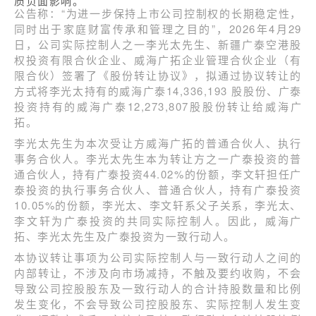
质负面影响。
公告称：“为进一步保持上市公司控制权的长期稳定性，
同时出于家庭财富传承和管理之目的”，2026年4月29
日，公司实际控制人之一李光太先生、新疆广泰空港股
权投资有限合伙企业、威海广拓企业管理合伙企业（有
限合伙）签署了《股份转让协议》，拟通过协议转让的
方式将李光太持有的威海广泰14,336,193 股股份、广泰
投资持有的威海广泰12,273,807股股份转让给威海广
拓。
李光太先生为本次受让方威海广拓的普通合伙人、执行
事务合伙人。李光太先生本为转让方之一广泰投资的普
通合伙人，持有广泰投资44.02%的份额，李文轩担任广
泰投资的执行事务合伙人、普通合伙人，持有广泰投资
10.05%的份额，李光太、李文轩系父子关系，李光太、
李文轩为广泰投资的共同实际控制人。因此，威海广
拓、李光太先生及广泰投资为一致行动人。
本协议转让事项为公司实际控制人与一致行动人之间的
内部转让，不涉及向市场减持，不触及要约收购，不会
导致公司控股股东及一致行动人的合计持股数量和比例
发生变化，不会导致公司控股股东、实际控制人发生变