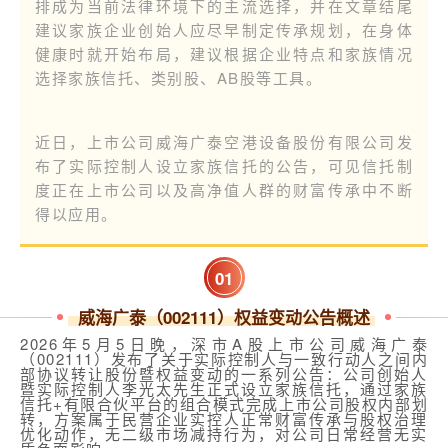
排成为当前法律环境下的主流选择，并在文章结尾
建议家族企业创始人应尽早制定传承规划，在身体
健康时就开始布局，建议根据企业特点和家族情况
选择家族信托、类别股、AB股等工具。
近日，上市公司威海广泰空港设备股份有限公司发
布了实际控制人设立家族信托的公告，可见信托制
度正在上市公司以及高净值人群的财富传承中不断
得以应用。
0
1
威海广泰（002111）权益变动公告概述
2026年5月5日晚，深市A股上市公司威海广泰
（002111）发布了关于实际控制人与一致行动人之间内
部协议转让股份暨权益变动的一系列公告：公司创始人
暨实际控制人李光太先生正式设立家族信托，通过家族
信托+有限合伙平台的组合模式完成上市公司股权内部划
转，方案属于民营企业实控人正常财富传承与股权治理
优化动作，无二级市场减持行为，对公司日常经营无实