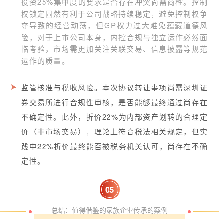
投资25%集中度的要求是否存在冲突尚需商榷。控制
权锁定固然有利于公司战略持续稳定，避免控制权争
夺导致的经营动荡，但GP权力过大难免蕴藏道德风
险，对于上市公司本身，内控合规与独立运作必然面
临考验，市场需更加关注关联交易、信息披露等规范
运作的质量。
监管核准与税收风险。本次协议转让事项尚需深圳证
券交易所进行合规性审核，是否能够最终通过尚存在
不确定性。此外，折价22%为内部资产划转的合理定
价（非市场交易），理论上符合税法相关规定，但实
践中22%折价最终能否被税务机关认可，尚存在不确
定性。
0
5
总结：值得借鉴的家族企业传承的案例