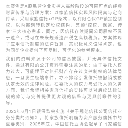
本案例是A股民营企业实控人高龄阶段的可圈可点的经典
财富传承与治理方案：以家族信托实现风险隔离与定向
传承，采用家族信托+GP架构，以有限合伙GP锁定控制
权，以内部划转稳定股权结构，兼顾“控权、保富、传
家”三大核心需求，同时，因信托存续期间公司股权不属
于遗产，或可在未来规避遗产税之高额税负。方案体现
了应用信托制度的法律智慧，其积极意义值得肯定，也
为同类企业提供了可复制、可优化的参考模本。
我们的资料来源于公司的信息披露，并无具体信托文
件，通过有限的公开资料需要注意的是：由于委托人权
力过大，可能埋下对信托财产存在过度控制权的法律隐
患，一旦发生极端事件，亦不排除引发信托被撤销或被
认定无效的法律风险。在委托人的权力与受托人的义务
方面，我们希望相关家族信托的实践可以对后续法律法
规的修订与完善提供更客观的借鉴与更具前瞻性的引
导。
2023年6月1日银保监会实施《关于规范信托公司信托业
务分类的通知》，将家族信托明确为资产服务信托中的
重要类别，2025年底，中国信托业协会起草了《家族信